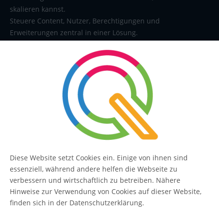
skalieren kannst.
Steuere Content, Nutzer, Berechtigungen und
Erweiterungen zentral in einer Lösung.
SERVICE
Kontakt
FAQ
Diese Website setzt Cookies ein. Einige von ihnen sind
essenziell, während andere helfen die Webseite zu
QUIQQER
verbessern und wirtschaftlich zu betreiben. Nähere
Hinweise zur Verwendung von Cookies auf dieser Website,
finden sich in der Datenschutzerklärung.
Blog