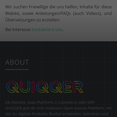
Wir suchen Freiwillige die uns helfen, Inhalte für diese
Webite, sowie Anleitungen/FAQs (auch Videos), und
Übersetzungen zu erstellen.
Bei Interesse
kontaktiere uns
.
ABOUT
Ob Website, SaaS-Plattform, E-Commerce oder ERP:
QUIQQER gibt dir eine modulare Open-Source-Plattform, mit
der du digitale Produkte flexibel entwickeln, betreiben und