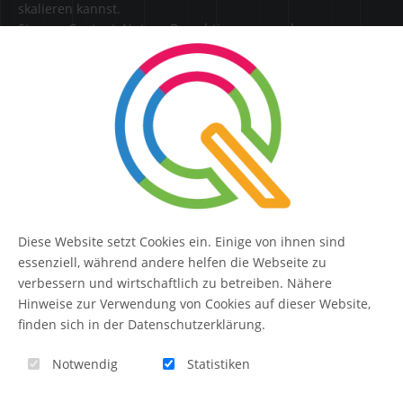
skalieren kannst.
Steuere Content, Nutzer, Berechtigungen und
Erweiterungen zentral in einer Lösung.
SERVICE
Kontakt
FAQ
Diese Website setzt Cookies ein. Einige von ihnen sind
QUIQQER
essenziell, während andere helfen die Webseite zu
verbessern und wirtschaftlich zu betreiben. Nähere
Hinweise zur Verwendung von Cookies auf dieser Website,
finden sich in der Datenschutzerklärung.
Blog
Notwendig
Statistiken
Themen-Übersicht
Themen-Suche