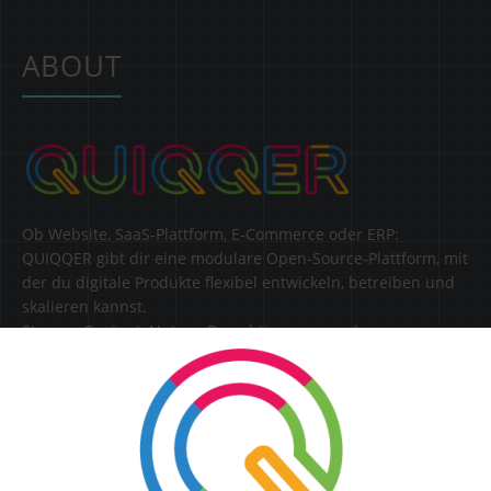
ABOUT
Ob Website, SaaS-Plattform, E-Commerce oder ERP:
QUIQQER gibt dir eine modulare Open-Source-Plattform, mit
der du digitale Produkte flexibel entwickeln, betreiben und
skalieren kannst.
Steuere Content, Nutzer, Berechtigungen und
Erweiterungen zentral in einer Lösung.
SERVICE