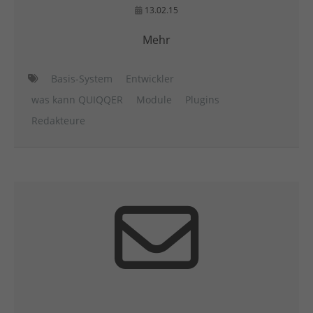
13.02.15
Mehr
Basis-System
Entwickler
was kann QUIQQER
Module
Plugins
Redakteure