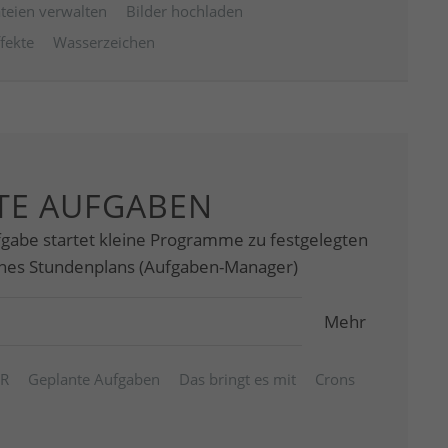
teien verwalten
Bilder hochladen
ffekte
Wasserzeichen
TE AUFGABEN
fgabe startet kleine Programme zu festgelegten
eines Stundenplans (Aufgaben-Manager)
Mehr
ER
Geplante Aufgaben
Das bringt es mit
Crons