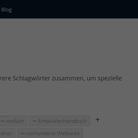
Blog
rere Schlagwörter zusammen, um spezielle
einfach
Entwicklerhandbuch
dner
vorhandene Webseite