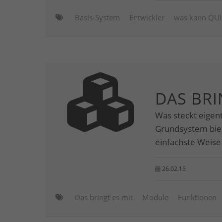
Basis-System
Entwickler
was kann QU
DAS BRI
Was steckt eigent
Grundsystem biete
einfachste Weise
26.02.15
Das bringt es mit
Module
Funktionen