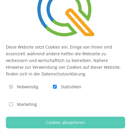
SERVICE
Kontakt
FAQ
Diese Website setzt Cookies ein. Einige von ihnen sind
QUIQQER
essenziell, während andere helfen die Webseite zu
verbessern und wirtschaftlich zu betreiben. Nähere
Hinweise zur Verwendung von Cookies auf dieser Website,
finden sich in der Datenschutzerklärung.
Blog
Notwendig
Statistiken
Themen-Übersicht
Themen-Suche
Marketing
Impressum
QUIQQER unterstützen
Cookies akzeptieren