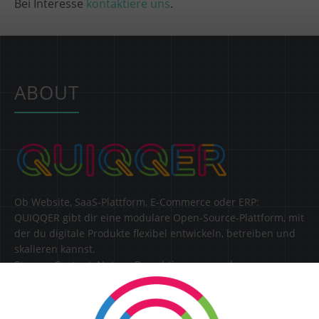
Bei Interesse
kontaktiere uns
.
ABOUT
Ob Website, SaaS-Plattform, E-Commerce oder ERP:
QUIQQER gibt dir eine modulare Open-Source-Plattform, mit
der du digitale Produkte flexibel entwickeln, betreiben und
skalieren kannst.
Steuere Content, Nutzer, Berechtigungen und
Erweiterungen zentral in einer Lösung.