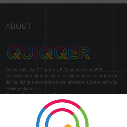
ABOUT
Ob Website, SaaS-Plattform, E-Commerce oder ERP:
QUIQQER gibt dir eine modulare Open-Source-Plattform, mit
der du digitale Produkte flexibel entwickeln, betreiben und
skalieren kannst.
Steuere Content, Nutzer, Berechtigungen und
Erweiterungen zentral in einer Lösung.
SERVICE