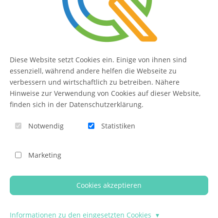
Kontakt
FAQ
Diese Website setzt Cookies ein. Einige von ihnen sind
QUIQQER
essenziell, während andere helfen die Webseite zu
verbessern und wirtschaftlich zu betreiben. Nähere
Hinweise zur Verwendung von Cookies auf dieser Website,
finden sich in der Datenschutzerklärung.
Blog
Notwendig
Statistiken
Themen-Übersicht
Themen-Suche
Marketing
Impressum
QUIQQER unterstützen
Cookies akzeptieren
© 2026 - Template Presentation umgesetzt mit
QUIQQER
Informationen zu den eingesetzten Cookies