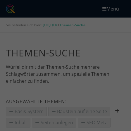
Menü
Sie befinden sich hier:
QUIQQER
Themen-Suche
THEMEN-SUCHE
Würfel dir mit der Themen-Suche mehrere
Schlagwörter zusammen, um spezielle Themen
einfacher zu finden.
AUSGEWÄHLTE THEMEN:
Basis-System
Baustein auf eine Seite
Inhalt
Seiten anlegen
SEO Meta