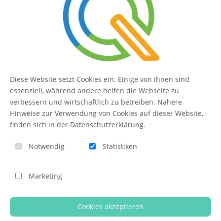
SERVICE
Kontakt
FAQ
Diese Website setzt Cookies ein. Einige von ihnen sind
QUIQQER
essenziell, während andere helfen die Webseite zu
verbessern und wirtschaftlich zu betreiben. Nähere
Hinweise zur Verwendung von Cookies auf dieser Website,
finden sich in der Datenschutzerklärung.
Blog
Notwendig
Statistiken
Themen-Übersicht
Themen-Suche
Marketing
Impressum
QUIQQER unterstützen
Cookies akzeptieren