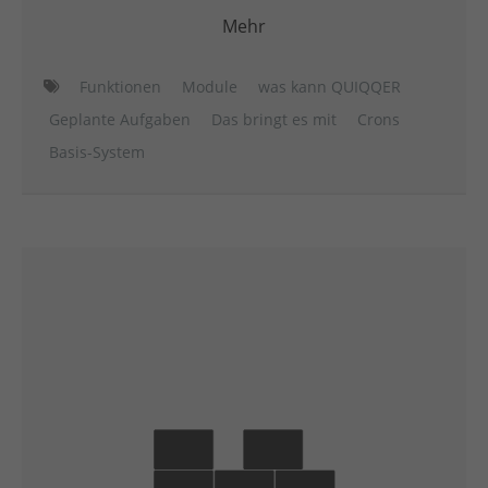
Mehr
Funktionen
Module
was kann QUIQQER
Geplante Aufgaben
Das bringt es mit
Crons
Basis-System