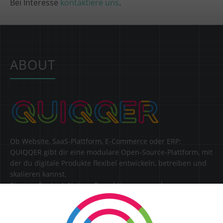
Bei Interesse
kontaktiere uns
.
ABOUT
Ob Website, SaaS-Plattform, E-Commerce oder ERP:
QUIQQER gibt dir eine modulare Open-Source-Plattform, mit
der du digitale Produkte flexibel entwickeln, betreiben und
skalieren kannst.
Steuere Content, Nutzer, Berechtigungen und
Erweiterungen zentral in einer Lösung.