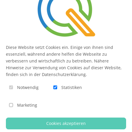
SERVICE
Kontakt
FAQ
Diese Website setzt Cookies ein. Einige von ihnen sind
QUIQQER
essenziell, während andere helfen die Webseite zu
verbessern und wirtschaftlich zu betreiben. Nähere
Hinweise zur Verwendung von Cookies auf dieser Website,
finden sich in der Datenschutzerklärung.
Blog
Notwendig
Statistiken
Themen-Übersicht
Themen-Suche
Marketing
Impressum
QUIQQER unterstützen
Cookies akzeptieren