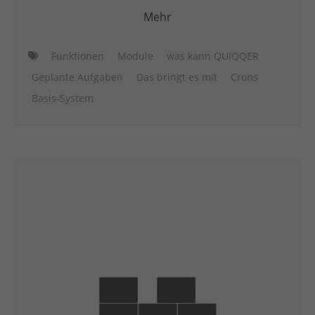
Mehr
Funktionen
Module
was kann QUIQQER
Geplante Aufgaben
Das bringt es mit
Crons
Basis-System