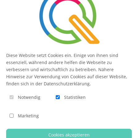
SERVICE
Kontakt
FAQ
Diese Website setzt Cookies ein. Einige von ihnen sind
essenziell, während andere helfen die Webseite zu
QUIQQER
verbessern und wirtschaftlich zu betreiben. Nähere
Hinweise zur Verwendung von Cookies auf dieser Website,
finden sich in der Datenschutzerklärung.
Blog
Notwendig
Statistiken
Themen-Übersicht
Themen-Suche
Marketing
Impressum
Cookies akzeptieren
QUIQQER unterstützen