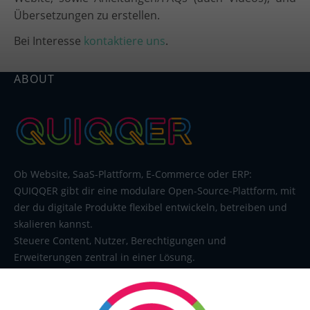
Übersetzungen zu erstellen.
Bei Interesse
kontaktiere uns
.
ABOUT
Ob Website, SaaS-Plattform, E-Commerce oder ERP:
QUIQQER gibt dir eine modulare Open-Source-Plattform, mit
der du digitale Produkte flexibel entwickeln, betreiben und
skalieren kannst.
Steuere Content, Nutzer, Berechtigungen und
Erweiterungen zentral in einer Lösung.