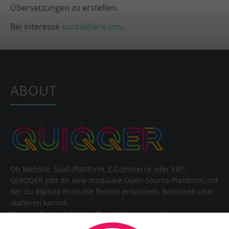
Übersetzungen zu erstellen.
Bei Interesse
kontaktiere uns
.
ABOUT
Ob Website, SaaS-Plattform, E-Commerce oder ERP:
QUIQQER gibt dir eine modulare Open-Source-Plattform, mit
der du digitale Produkte flexibel entwickeln, betreiben und
skalieren kannst.
Steuere Content, Nutzer, Berechtigungen und
Erweiterungen zentral in einer Lösung.