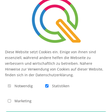
SERVICE
Kontakt
FAQ
Diese Website setzt Cookies ein. Einige von ihnen sind
QUIQQER
essenziell, während andere helfen die Webseite zu
verbessern und wirtschaftlich zu betreiben. Nähere
Hinweise zur Verwendung von Cookies auf dieser Website,
finden sich in der Datenschutzerklärung.
Blog
Notwendig
Statistiken
Themen-Übersicht
Themen-Suche
Marketing
Impressum
QUIQQER unterstützen