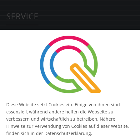
SERVICE
Kontakt
FAQ
QUIQQER
Blog
Diese Website setzt Cookies ein. Einige von ihnen sind
Themen-Übersicht
essenziell, während andere helfen die Webseite zu
Themen-Suche
verbessern und wirtschaftlich zu betreiben. Nähere
Hinweise zur Verwendung von Cookies auf dieser Website,
Impressum
finden sich in der Datenschutzerklärung.
QUIQQER unterstützen