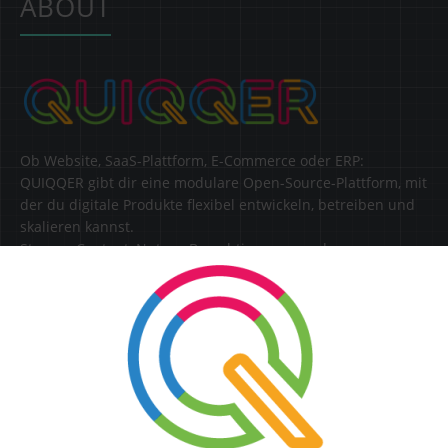
ABOUT
Ob Website, SaaS-Plattform, E-Commerce oder ERP:
QUIQQER gibt dir eine modulare Open-Source-Plattform, mit
der du digitale Produkte flexibel entwickeln, betreiben und
skalieren kannst.
Steuere Content, Nutzer, Berechtigungen und
Erweiterungen zentral in einer Lösung.
SERVICE
Kontakt
FAQ