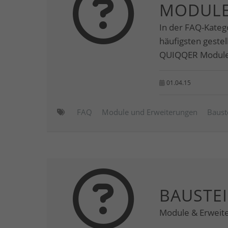
MODULE
In der FAQ-Kateg
häufigsten geste
QUIQQER Modulen
01.04.15
FAQ
Module und Erweiterungen
Baust
BAUSTE
Module & Erweit