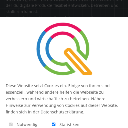
der du digitale Produkte flexibel entwickeln, betreiben und
skalieren kannst.
Steuere Content, Nutzer, Berechtigungen und
Erweiterungen zentral in einer Lösung.
SERVICE
Kontakt
FAQ
Diese Website setzt Cookies ein. Einige von ihnen sind
QUIQQER
essenziell, während andere helfen die Webseite zu
verbessern und wirtschaftlich zu betreiben. Nähere
Hinweise zur Verwendung von Cookies auf dieser Website,
finden sich in der Datenschutzerklärung.
Blog
Notwendig
Statistiken
Themen-Übersicht