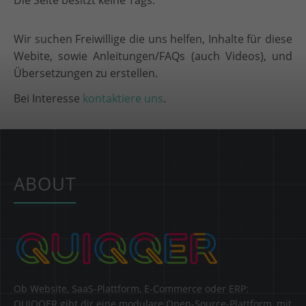
Die Seite besitzt keine Tags.
Wir suchen Freiwillige die uns helfen, Inhalte für diese
Webite, sowie Anleitungen/FAQs (auch Videos), und
Übersetzungen zu erstellen.
Bei Interesse
kontaktiere uns
.
ABOUT
Ob Website, SaaS-Plattform, E-Commerce oder ERP:
QUIQQER gibt dir eine modulare Open-Source-Plattform, mit