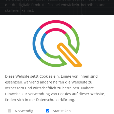
der du digitale Produkte flexibel entwickeln, betreiben und
skalieren kannst.
Steuere Content, Nutzer, Berechtigungen und
Erweiterungen zentral in einer Lösung.
SERVICE
Kontakt
FAQ
Diese Website setzt Cookies ein. Einige von ihnen sind
QUIQQER
essenziell, während andere helfen die Webseite zu
verbessern und wirtschaftlich zu betreiben. Nähere
Hinweise zur Verwendung von Cookies auf dieser Website,
finden sich in der Datenschutzerklärung.
Blog
Notwendig
Statistiken
Themen-Übersicht