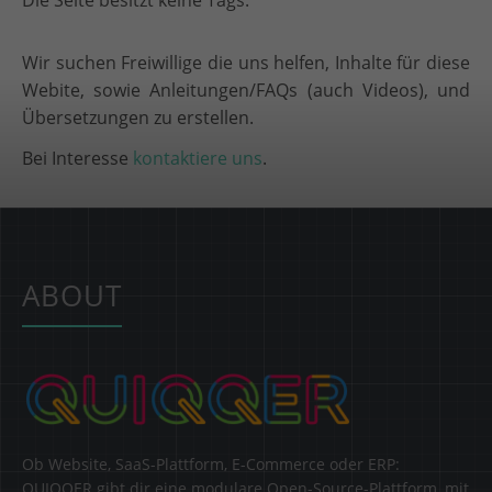
Die Seite besitzt keine Tags.
Wir suchen Freiwillige die uns helfen, Inhalte für diese
Webite, sowie Anleitungen/FAQs (auch Videos), und
Übersetzungen zu erstellen.
Bei Interesse
kontaktiere uns
.
ABOUT
Ob Website, SaaS-Plattform, E-Commerce oder ERP:
QUIQQER gibt dir eine modulare Open-Source-Plattform, mit