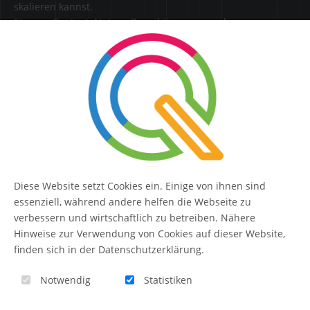
skalieren kannst.
Steuere Content, Nutzer, Berechtigungen und
Erweiterungen zentral in einer Lösung.
SERVICE
Kontakt
FAQ
Diese Website setzt Cookies ein. Einige von ihnen sind
QUIQQER
essenziell, während andere helfen die Webseite zu
verbessern und wirtschaftlich zu betreiben. Nähere
Hinweise zur Verwendung von Cookies auf dieser Website,
finden sich in der Datenschutzerklärung.
Blog
Notwendig
Statistiken
Themen-Übersicht
Themen-Suche