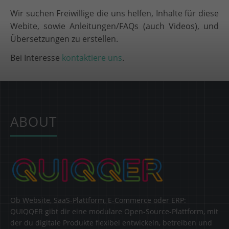
Wir suchen Freiwillige die uns helfen, Inhalte für diese
Webite, sowie Anleitungen/FAQs (auch Videos), und
Übersetzungen zu erstellen.
Bei Interesse
kontaktiere uns
.
ABOUT
Ob Website, SaaS-Plattform, E-Commerce oder ERP:
QUIQQER gibt dir eine modulare Open-Source-Plattform, mit
der du digitale Produkte flexibel entwickeln, betreiben und