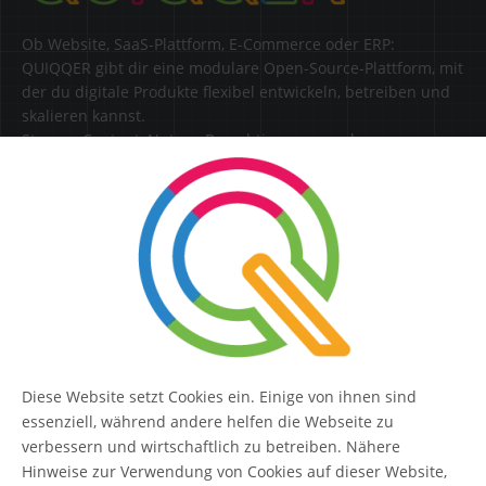
Ob Website, SaaS-Plattform, E-Commerce oder ERP:
QUIQQER gibt dir eine modulare Open-Source-Plattform, mit
der du digitale Produkte flexibel entwickeln, betreiben und
skalieren kannst.
Steuere Content, Nutzer, Berechtigungen und
Erweiterungen zentral in einer Lösung.
SERVICE
Kontakt
FAQ
Diese Website setzt Cookies ein. Einige von ihnen sind
QUIQQER
essenziell, während andere helfen die Webseite zu
verbessern und wirtschaftlich zu betreiben. Nähere
Hinweise zur Verwendung von Cookies auf dieser Website,