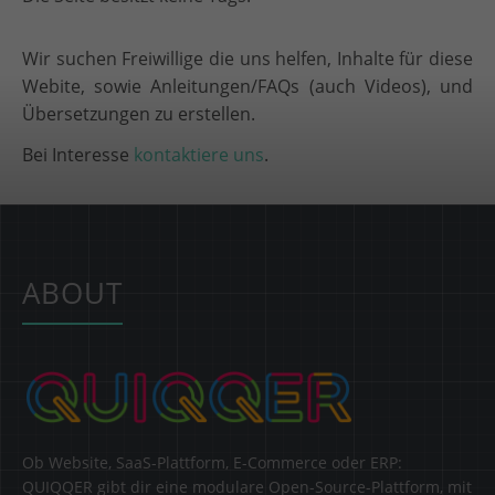
Wir suchen Freiwillige die uns helfen, Inhalte für diese
Webite, sowie Anleitungen/FAQs (auch Videos), und
Übersetzungen zu erstellen.
Bei Interesse
kontaktiere uns
.
ABOUT
Ob Website, SaaS-Plattform, E-Commerce oder ERP:
QUIQQER gibt dir eine modulare Open-Source-Plattform, mit