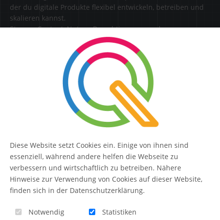
der du digitale Produkte flexibel entwickeln, betreiben und
skalieren kannst.
Steuere Content, Nutzer, Berechtigungen und
Erweiterungen zentral in einer Lösung.
SERVICE
Kontakt
FAQ
Diese Website setzt Cookies ein. Einige von ihnen sind
QUIQQER
essenziell, während andere helfen die Webseite zu
verbessern und wirtschaftlich zu betreiben. Nähere
Hinweise zur Verwendung von Cookies auf dieser Website,
finden sich in der Datenschutzerklärung.
Blog
Notwendig
Statistiken
Themen-Übersicht