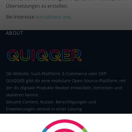
Übersetzungen zu erstellen.
Bei Interesse
kontaktiere uns
.
ABOUT
Ob Website, SaaS-Plattform, E-Commerce oder ERP:
QUIQQER gibt dir eine modulare Open-Source-Plattform, mit
der du digitale Produkte flexibel entwickeln, betreiben und
skalieren kannst.
Steuere Content, Nutzer, Berechtigungen und
Erweiterungen zentral in einer Lösung.