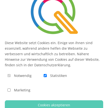
SERVICE
Kontakt
FAQ
Diese Website setzt Cookies ein. Einige von ihnen sind
essenziell, während andere helfen die Webseite zu
QUIQQER
verbessern und wirtschaftlich zu betreiben. Nähere
Hinweise zur Verwendung von Cookies auf dieser Website,
finden sich in der Datenschutzerklärung.
Blog
Notwendig
Statistiken
Themen-Übersicht
Themen-Suche
Marketing
Impressum
Cookies akzeptieren
QUIQQER unterstützen