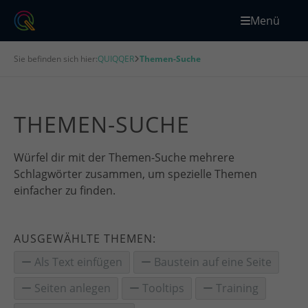
Menü
Sie befinden sich hier:
QUIQQER
Themen-Suche
THEMEN-SUCHE
Würfel dir mit der Themen-Suche mehrere
Schlagwörter zusammen, um spezielle Themen
einfacher zu finden.
AUSGEWÄHLTE THEMEN:
Als Text einfügen
Baustein auf eine Seite
Seiten anlegen
Tooltips
Training