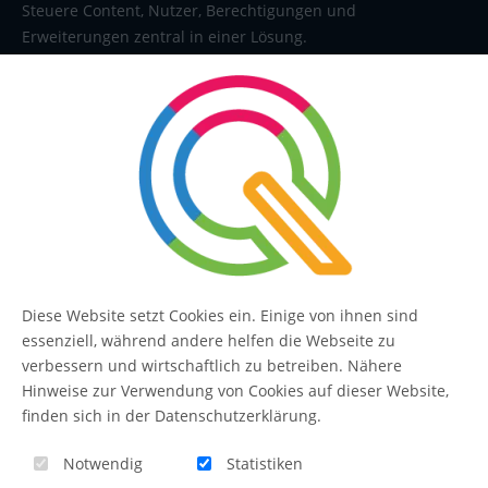
Steuere Content, Nutzer, Berechtigungen und
Erweiterungen zentral in einer Lösung.
SERVICE
Kontakt
FAQ
Diese Website setzt Cookies ein. Einige von ihnen sind
essenziell, während andere helfen die Webseite zu
QUIQQER
verbessern und wirtschaftlich zu betreiben. Nähere
Hinweise zur Verwendung von Cookies auf dieser Website,
finden sich in der Datenschutzerklärung.
Blog
Notwendig
Statistiken
Themen-Übersicht