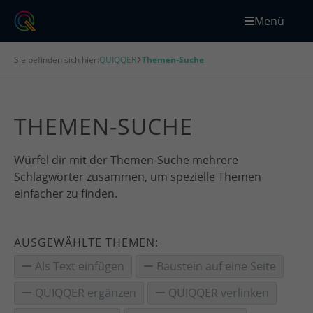
Menü
Sie befinden sich hier:
QUIQQER
Themen-Suche
THEMEN-SUCHE
Würfel dir mit der Themen-Suche mehrere
Schlagwörter zusammen, um spezielle Themen
einfacher zu finden.
AUSGEWÄHLTE THEMEN:
Als Text einfügen
Baustein auf eine Seite
QUIQQER ergänzen
QUIQQER verlinken