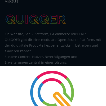
ABOUT
Ob Website, SaaS-Plattform, E-Commerce oder ERP:
QUIQQER gibt dir eine modulare Open-Source-Plattform, mit
der du digitale Produkte flexibel entwickeln, betreiben und
skalieren kannst.
Steuere Content, Nutzer, Berechtigungen und
Erweiterungen zentral in einer Lösung.
SERVICE
Kontakt