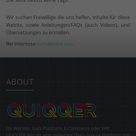
Die Seite besitzt keine Tags.
Wir suchen Freiwillige die uns helfen, Inhalte für diese
Webite, sowie Anleitungen/FAQs (auch Videos), und
Übersetzungen zu erstellen.
Bei Interesse
kontaktiere uns
.
ABOUT
Ob Website, SaaS-Plattform, E-Commerce oder ERP:
QUIQQER gibt dir eine modulare Open-Source-Plattform, mit