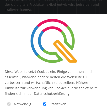
der du digitale Produkte flexibel entwickeln, betreiben und
skalieren kannst.
Steuere Content, Nutzer, Berechtigungen und
Erweiterungen zentral in einer Lösung.
SERVICE
Kontakt
FAQ
Diese Website setzt Cookies ein. Einige von ihnen sind
QUIQQER
essenziell, während andere helfen die Webseite zu
verbessern und wirtschaftlich zu betreiben. Nähere
Hinweise zur Verwendung von Cookies auf dieser Website,
finden sich in der Datenschutzerklärung.
Blog
Notwendig
Statistiken
Themen-Übersicht