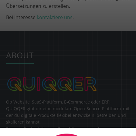
Übersetzungen zu erstellen.
Bei Interesse
kontaktiere uns
.
ABOUT
Ob Website, SaaS-Plattform, E-Commerce oder ERP:
QUIQQER gibt dir eine modulare Open-Source-Plattform, mit
der du digitale Produkte flexibel entwickeln, betreiben und
skalieren kannst.
Steuere Content, Nutzer, Berechtigungen und
Erweiterungen zentral in einer Lösung.