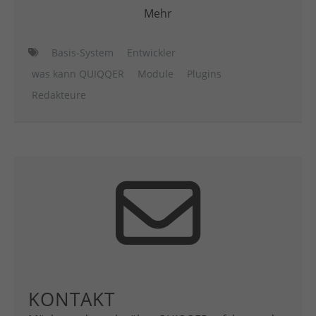
Mehr
Basis-System
Entwickler
was kann QUIQQER
Module
Plugins
Redakteure
KONTAKT