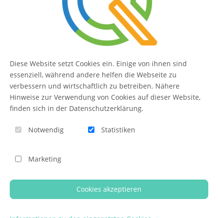
Kontakt
FAQ
Diese Website setzt Cookies ein. Einige von ihnen sind
QUIQQER
essenziell, während andere helfen die Webseite zu
verbessern und wirtschaftlich zu betreiben. Nähere
Hinweise zur Verwendung von Cookies auf dieser Website,
finden sich in der Datenschutzerklärung.
Blog
Notwendig
Statistiken
Themen-Übersicht
Themen-Suche
Marketing
Impressum
QUIQQER unterstützen
Cookies akzeptieren
© 2026 - Template Presentation umgesetzt mit
QUIQQER