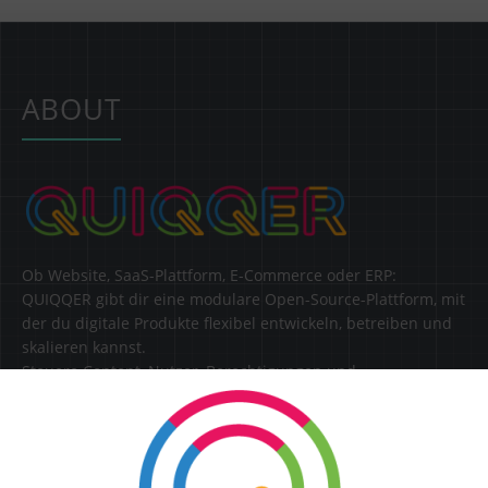
ABOUT
Ob Website, SaaS-Plattform, E-Commerce oder ERP:
QUIQQER gibt dir eine modulare Open-Source-Plattform, mit
der du digitale Produkte flexibel entwickeln, betreiben und
skalieren kannst.
Steuere Content, Nutzer, Berechtigungen und
Erweiterungen zentral in einer Lösung.
SERVICE