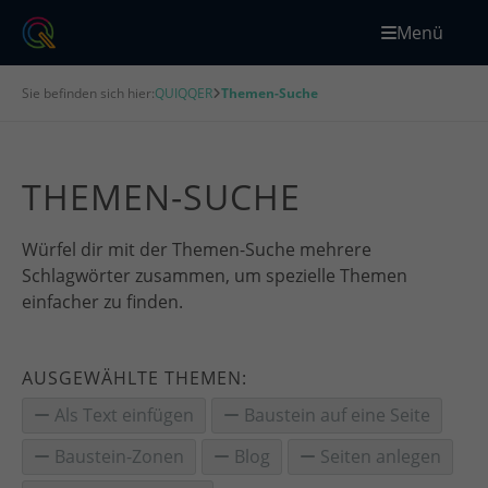
Menü
Sie befinden sich hier:
QUIQQER
Themen-Suche
THEMEN-SUCHE
Würfel dir mit der Themen-Suche mehrere
Schlagwörter zusammen, um spezielle Themen
einfacher zu finden.
AUSGEWÄHLTE THEMEN:
Als Text einfügen
Baustein auf eine Seite
Baustein-Zonen
Blog
Seiten anlegen