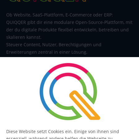
Ob Website, SaaS-Plattform, E-Commerce oder ERP:
QUIQQER gibt dir eine modulare Open-Source-Plattform, mit
der du digitale Produkte flexibel entwickeln, betreiben und
skalieren kannst.
Steuere Content, Nutzer, Berechtigungen und
Erweiterungen zentral in einer Lösung.
SERVICE
Kontakt
FAQ
Diese Website setzt Cookies ein. Einige von ihnen sind
essenziell, während andere helfen die Webseite zu