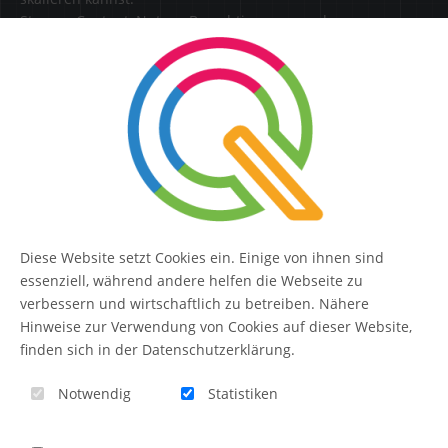
Steuere Content, Nutzer, Berechtigungen und
Erweiterungen zentral in einer Lösung.
SERVICE
Kontakt
FAQ
Diese Website setzt Cookies ein. Einige von ihnen sind
QUIQQER
essenziell, während andere helfen die Webseite zu
verbessern und wirtschaftlich zu betreiben. Nähere
Hinweise zur Verwendung von Cookies auf dieser Website,
finden sich in der Datenschutzerklärung.
Blog
Notwendig
Statistiken
Themen-Übersicht
Themen-Suche