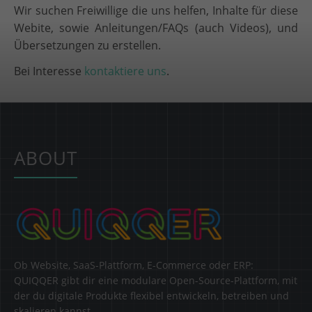
Wir suchen Freiwillige die uns helfen, Inhalte für diese
Webite, sowie Anleitungen/FAQs (auch Videos), und
Übersetzungen zu erstellen.
Bei Interesse
kontaktiere uns
.
ABOUT
Ob Website, SaaS-Plattform, E-Commerce oder ERP:
QUIQQER gibt dir eine modulare Open-Source-Plattform, mit
der du digitale Produkte flexibel entwickeln, betreiben und
skalieren kannst.