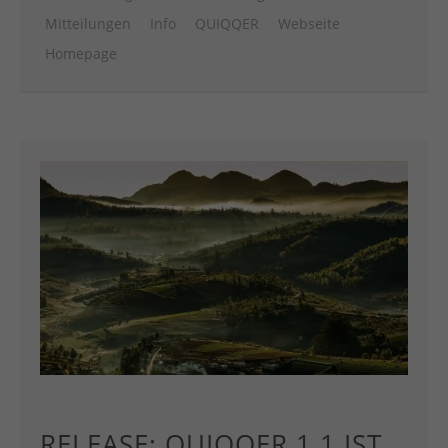
Mitteilungen
Info
QUIQQER
Webseite
Homepage
RELEASE: QUIQQER 1.1 IST