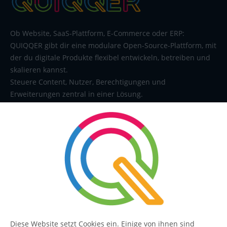
Ob Website, SaaS-Plattform, E-Commerce oder ERP:
QUIQQER gibt dir eine modulare Open-Source-Plattform, mit
der du digitale Produkte flexibel entwickeln, betreiben und
skalieren kannst.
Steuere Content, Nutzer, Berechtigungen und
Erweiterungen zentral in einer Lösung.
SERVICE
Kontakt
FAQ
Diese Website setzt Cookies ein. Einige von ihnen sind