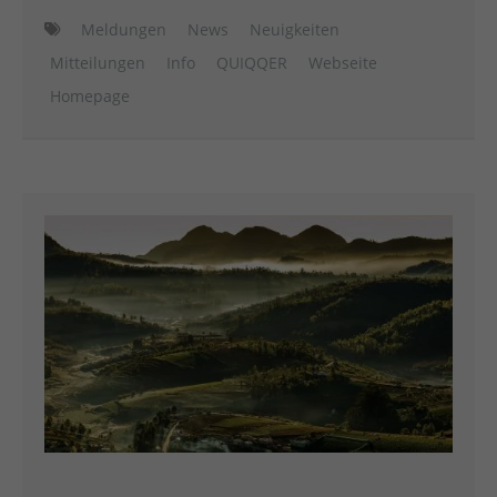
Meldungen
News
Neuigkeiten
Mitteilungen
Info
QUIQQER
Webseite
Homepage