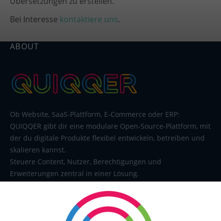
Übersetzungen zu erstellen.
Bei Interesse
kontaktiere uns
.
ABOUT
Ob Website, SaaS-Plattform, E-Commerce oder ERP:
QUIQQER gibt dir eine modulare Open-Source-Plattform, mit
der du digitale Produkte flexibel entwickeln, betreiben und
skalieren kannst.
Steuere Content, Nutzer, Berechtigungen und
Erweiterungen zentral in einer Lösung.
SERVICE