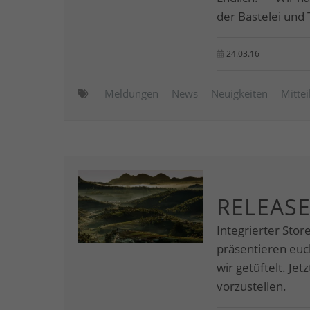
der Bastelei und T
24.03.16
Meldungen
News
Neuigkeiten
Mitte
RELEASE
Integrierter Stor
präsentieren eu
wir getüftelt. Je
vorzustellen.