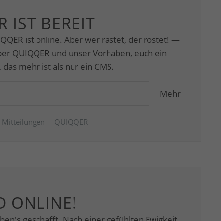
 IST BEREIT
UIQQER ist online. Aber wer rastet, der rostet! —
über QUIQQER und unser Vorhaben, euch ein
 das mehr ist als nur ein CMS.
Mehr
Mitteilungen
QUIQQER
D ONLINE!
ben's geschafft. Nach einer gefühlten Ewigkeit