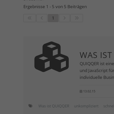
Ergebnisse 1 - 5 von 5 Beiträgen
1
WAS IST
QUIQQER ist ein
und JavaScript f
individuelle Bus
13.02.15
Was ist QUIQQER
unkompliziert
schnel