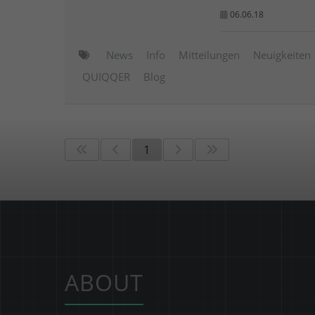
06.06.18
News
Info
Mitteilungen
Neuigkeiten
QUIQQER
Blog
1
ABOUT