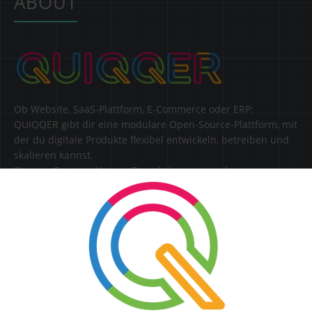
ABOUT
Ob Website, SaaS-Plattform, E-Commerce oder ERP:
QUIQQER gibt dir eine modulare Open-Source-Plattform, mit
der du digitale Produkte flexibel entwickeln, betreiben und
skalieren kannst.
Steuere Content, Nutzer, Berechtigungen und
Erweiterungen zentral in einer Lösung.
SERVICE
Kontakt
FAQ