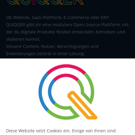
Ob Website, SaaS-Plattform, E-Commerce oder ERP:
QUIQQER gibt dir eine modulare Open-Source-Plattform, mit
der du digitale Produkte flexibel entwickeln, betreiben und
skalieren kannst.
Steuere Content, Nutzer, Berechtigungen und
Erweiterungen zentral in einer Lösung.
SERVICE
Kontakt
FAQ
Diese Website setzt Cookies ein. Einige von ihnen sind