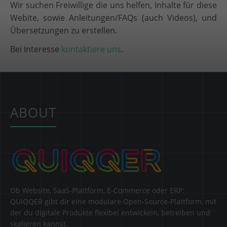
Wir suchen Freiwillige die uns helfen, Inhalte für diese
Webite, sowie Anleitungen/FAQs (auch Videos), und
Übersetzungen zu erstellen.
Bei Interesse
kontaktiere uns
.
ABOUT
Ob Website, SaaS-Plattform, E-Commerce oder ERP:
QUIQQER gibt dir eine modulare Open-Source-Plattform, mit
der du digitale Produkte flexibel entwickeln, betreiben und
skalieren kannst.