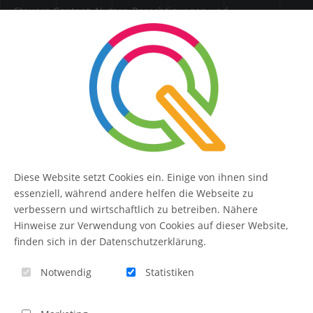
Steuere Content, Nutzer, Berechtigungen und
Erweiterungen zentral in einer Lösung.
SERVICE
Kontakt
FAQ
Diese Website setzt Cookies ein. Einige von ihnen sind
QUIQQER
essenziell, während andere helfen die Webseite zu
verbessern und wirtschaftlich zu betreiben. Nähere
Hinweise zur Verwendung von Cookies auf dieser Website,
finden sich in der Datenschutzerklärung.
Blog
Notwendig
Statistiken
Themen-Übersicht
Themen-Suche