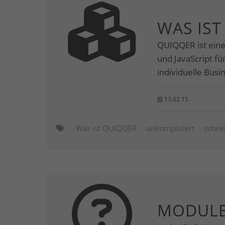
WAS IST
QUIQQER ist ein
und JavaScript f
individuelle Bus
13.02.15
Was ist QUIQQER
unkompliziert
schnel
MODULE