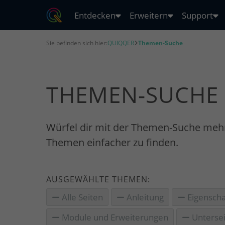
Entdecken
Erweitern
Support
Sie befinden sich hier:
QUIQQER
Themen-Suche
THEMEN-SUCHE
Würfel dir mit der Themen-Suche meh
Themen einfacher zu finden.
AUSGEWÄHLTE THEMEN:
Alle Seiten
Anleitung
Eigenscha
Module und Erweiterungen
Untersei