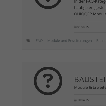
In der FAQ-Kateg
häufigsten geste
QUIQQER Modulen
01.04.15
FAQ
Module und Erweiterungen
Baust
BAUSTE
Module & Erweit
10.04.15