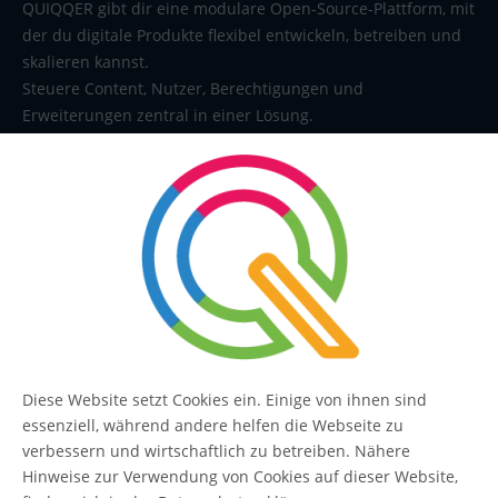
QUIQQER gibt dir eine modulare Open-Source-Plattform, mit
der du digitale Produkte flexibel entwickeln, betreiben und
skalieren kannst.
Steuere Content, Nutzer, Berechtigungen und
Erweiterungen zentral in einer Lösung.
SERVICE
Kontakt
FAQ
Diese Website setzt Cookies ein. Einige von ihnen sind
essenziell, während andere helfen die Webseite zu
QUIQQER
verbessern und wirtschaftlich zu betreiben. Nähere
Hinweise zur Verwendung von Cookies auf dieser Website,